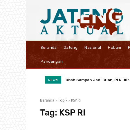
Beranda
Jateng
Nasional
Hukum
P
Pandangan
Ubah Sampah Jadi Cuan, PLN UIP J
NEWS
Beranda
Topik
KSP RI
Tag:
KSP RI