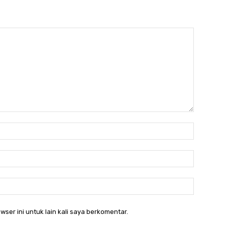
Nama:*
Email:*
Website:
wser ini untuk lain kali saya berkomentar.