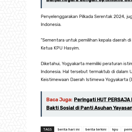
Penyelenggarakan Pilkada Serentak 2024, juga
Indonesia.
“Sementara untuk pemilihan kepala daerah di 
Ketua KPU Hasyim.
Diketahui, Yogyakarta memiliki peraturan isti
Indonesia. Hal tersebut termaktub di dala
Keistimewaan Daerah Istimewa Yogyakarta (D
Baca Juga:
Peringati HUT PERSAJA K
Bakti Sosial di Panti Asuhan Yayasa
TAGS
berita hari ini
berita terkini
kpu
pemi