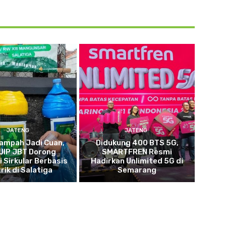
JATENG
JATENG
ampah Jadi Cuan,
Didukung 400 BTS 5G,
UIP JBT Dorong
SMARTFREN Resmi
 Sirkular Berbasis
Hadirkan Unlimited 5G di
rik di Salatiga
Semarang