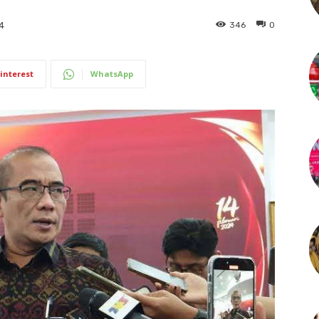
346
0
24
interest
WhatsApp