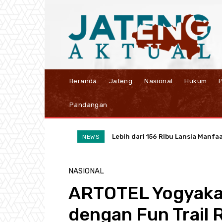
Beranda
Jateng
Nasional
Hukum
P
Pandangan
Lebih dari 156 Ribu Lansia Manfa
Ubah Sampah Jadi Cuan, PLN UI
NEWS
NASIONAL
ARTOTEL Yogyakar
dengan Fun Trail 