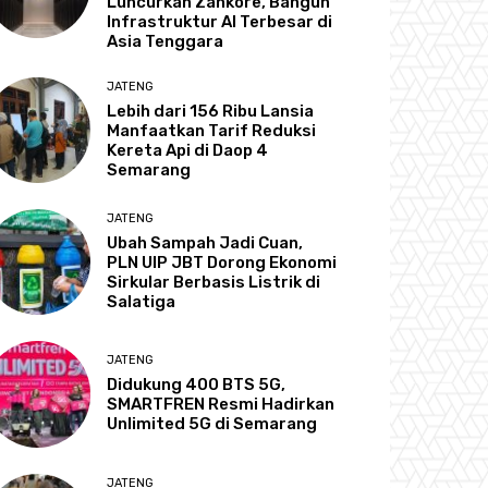
Luncurkan Zankore, Bangun
Infrastruktur AI Terbesar di
Asia Tenggara
JATENG
Lebih dari 156 Ribu Lansia
Manfaatkan Tarif Reduksi
Kereta Api di Daop 4
Semarang
JATENG
Ubah Sampah Jadi Cuan,
PLN UIP JBT Dorong Ekonomi
Sirkular Berbasis Listrik di
Salatiga
JATENG
Didukung 400 BTS 5G,
SMARTFREN Resmi Hadirkan
Unlimited 5G di Semarang
JATENG