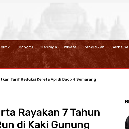
olitik
Ekonomi
Olahraga
Wisata
Pendidikan
Serba Se
atkan Tarif Reduksi Kereta Api di Daop 4 Semarang
P JBT Dorong Ekonomi Sirkular Berbasis Listrik di Salatiga
B
ta Rayakan 7 Tahun
Run di Kaki Gunung