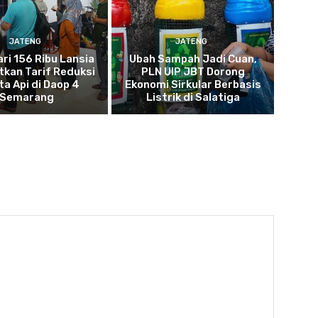
JATENG
JATENG
ari 156 Ribu Lansia
Ubah Sampah Jadi Cuan,
kan Tarif Reduksi
PLN UIP JBT Dorong
ta Api di Daop 4
Ekonomi Sirkular Berbasis
Semarang
Listrik di Salatiga