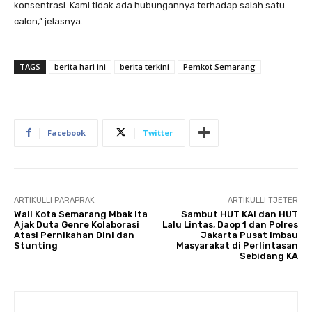
konsentrasi. Kami tidak ada hubungannya terhadap salah satu
calon,” jelasnya.
TAGS
berita hari ini
berita terkini
Pemkot Semarang
Facebook
Twitter
ARTIKULLI PARAPRAK
ARTIKULLI TJETËR
Wali Kota Semarang Mbak Ita
Sambut HUT KAI dan HUT
Ajak Duta Genre Kolaborasi
Lalu Lintas, Daop 1 dan Polres
Atasi Pernikahan Dini dan
Jakarta Pusat Imbau
Stunting
Masyarakat di Perlintasan
Sebidang KA