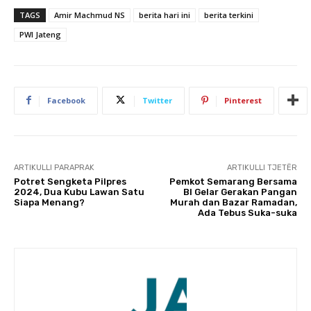
TAGS
Amir Machmud NS
berita hari ini
berita terkini
PWI Jateng
Facebook
Twitter
Pinterest
ARTIKULLI PARAPRAK
ARTIKULLI TJETËR
Potret Sengketa Pilpres
Pemkot Semarang Bersama
2024, Dua Kubu Lawan Satu
BI Gelar Gerakan Pangan
Siapa Menang?
Murah dan Bazar Ramadan,
Ada Tebus Suka-suka