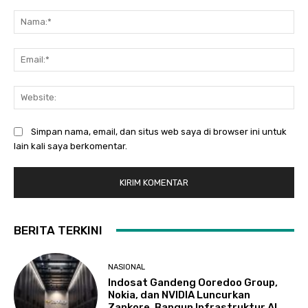
Komentar:
Na
Ema
Web
Simpan nama, email, dan situs web saya di browser ini untuk
lain kali saya berkomentar.
BERITA TERKINI
NASIONAL
Indosat Gandeng Ooredoo Group,
Nokia, dan NVIDIA Luncurkan
Zankore, Bangun Infrastruktur AI