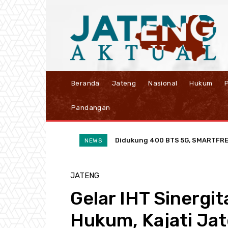
Beranda
Jateng
Nasional
Hukum
P
Pandangan
Didukung 400 BTS 5G, SMARTFREN R
BRI Semarang Pattimura Perkua
NEWS
JATENG
Gelar IHT Sinergi
Hukum, Kajati Jat