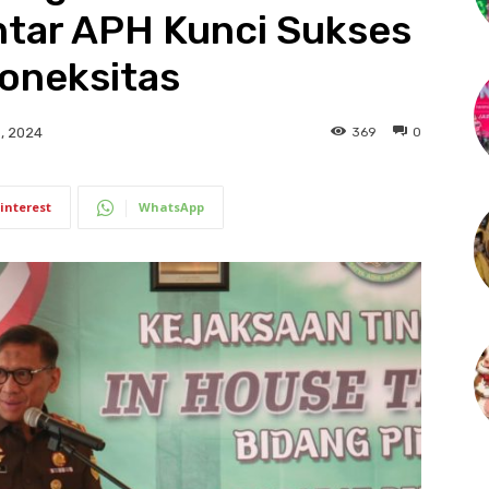
ntar APH Kunci Sukses
Koneksitas
369
0
, 2024
interest
WhatsApp