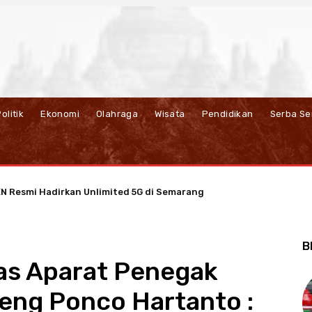
olitik
Ekonomi
Olahraga
Wisata
Pendidikan
Serba Se
esmi Hadirkan Unlimited 5G di Semarang
t Kedekatan dengan Nasabah Pensiunan Lewat Program Apresiasi
B
tas Aparat Penegak
eng Ponco Hartanto :