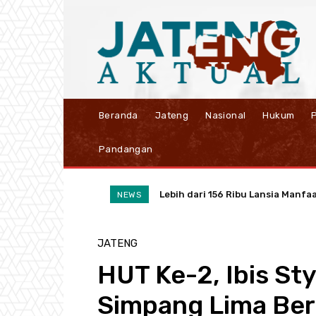
Beranda
Jateng
Nasional
Hukum
P
Pandangan
Lebih dari 156 Ribu Lansia Manfaat
Ubah Sampah Jadi Cuan, PLN UIP 
NEWS
JATENG
HUT Ke-2, Ibis St
Simpang Lima Be