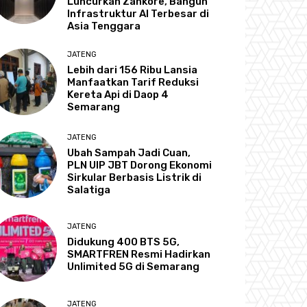
Luncurkan Zankore, Bangun
Infrastruktur AI Terbesar di
Asia Tenggara
JATENG
Lebih dari 156 Ribu Lansia
Manfaatkan Tarif Reduksi
Kereta Api di Daop 4
Semarang
JATENG
Ubah Sampah Jadi Cuan,
PLN UIP JBT Dorong Ekonomi
Sirkular Berbasis Listrik di
Salatiga
JATENG
Didukung 400 BTS 5G,
SMARTFREN Resmi Hadirkan
Unlimited 5G di Semarang
JATENG