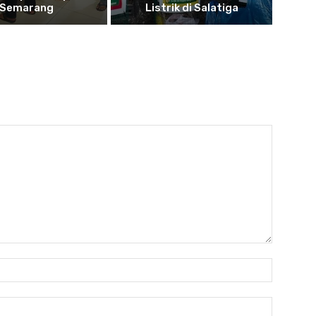
Semarang
Listrik di Salatiga
Nama:*
Email:*