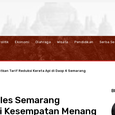
olitik
Ekonomi
Olahraga
Wisata
Pendidikan
Serba Se
kan Tarif Reduksi Kereta Api di Daop 4 Semarang
JBT Dorong Ekonomi Sirkular Berbasis Listrik di Salatiga
B
yles Semarang
ri Kesempatan Menang