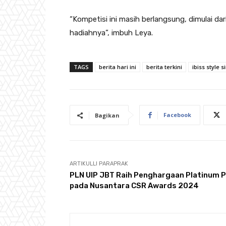
“Kompetisi ini masih berlangsung, dimulai da
hadiahnya”, imbuh Leya.
TAGS
berita hari ini
berita terkini
ibiss style
Facebook
Bagikan
ARTIKULLI PARAPRAK
PLN UIP JBT Raih Penghargaan Platinum P
pada Nusantara CSR Awards 2024