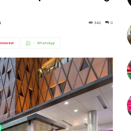
342
0
4
interest
WhatsApp