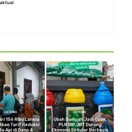
aktual
JATENG
JATENG
ari 156 Ribu Lansia
Ubah Sampah Jadi Cuan,
kan Tarif Reduksi
PLN UIP JBT Dorong
ta Api di Daop 4
Ekonomi Sirkular Berbasis