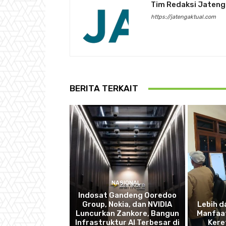
Tim Redaksi Jateng
https://jatengaktual.com
BERITA TERKAIT
NASIONAL
Indosat Gandeng Ooredoo
Group, Nokia, dan NVIDIA
Lebih d
Luncurkan Zankore, Bangun
Manfaat
Infrastruktur AI Terbesar di
Kere