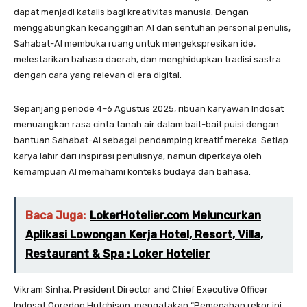
dapat menjadi katalis bagi kreativitas manusia. Dengan
menggabungkan kecanggihan AI dan sentuhan personal penulis,
Sahabat-AI membuka ruang untuk mengekspresikan ide,
melestarikan bahasa daerah, dan menghidupkan tradisi sastra
dengan cara yang relevan di era digital.
Sepanjang periode 4–6 Agustus 2025, ribuan karyawan Indosat
menuangkan rasa cinta tanah air dalam bait-bait puisi dengan
bantuan Sahabat-AI sebagai pendamping kreatif mereka. Setiap
karya lahir dari inspirasi penulisnya, namun diperkaya oleh
kemampuan AI memahami konteks budaya dan bahasa.
Baca Juga:
LokerHotelier.com Meluncurkan
Aplikasi Lowongan Kerja Hotel, Resort, Villa,
Restaurant & Spa : Loker Hotelier
Vikram Sinha, President Director and Chief Executive Officer
Indosat Ooredoo Hutchison, mengatakan “Pemecahan rekor ini