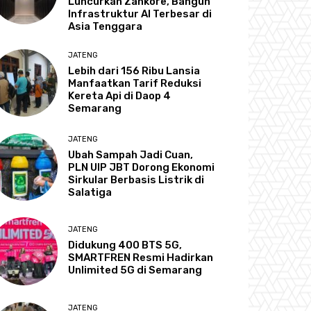
Luncurkan Zankore, Bangun
Infrastruktur AI Terbesar di
Asia Tenggara
JATENG
Lebih dari 156 Ribu Lansia
Manfaatkan Tarif Reduksi
Kereta Api di Daop 4
Semarang
JATENG
Ubah Sampah Jadi Cuan,
PLN UIP JBT Dorong Ekonomi
Sirkular Berbasis Listrik di
Salatiga
JATENG
Didukung 400 BTS 5G,
SMARTFREN Resmi Hadirkan
Unlimited 5G di Semarang
JATENG