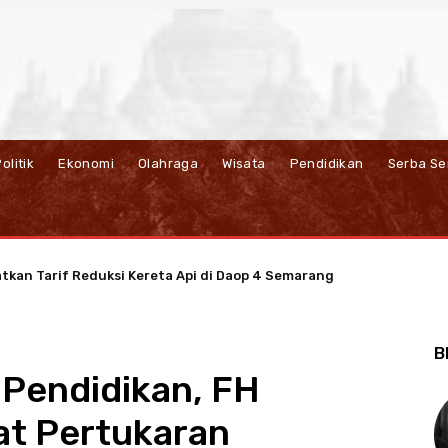
olitik
Ekonomi
Olahraga
Wisata
Pendidikan
Serba Se
kan Tarif Reduksi Kereta Api di Daop 4 Semarang
JBT Dorong Ekonomi Sirkular Berbasis Listrik di Salatiga
B
i Pendidikan, FH
at Pertukaran