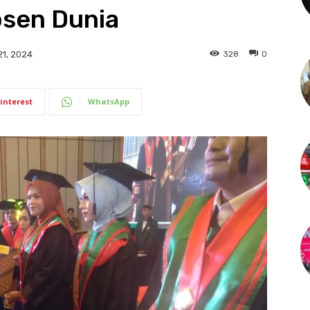
sen Dunia
328
0
1, 2024
interest
WhatsApp