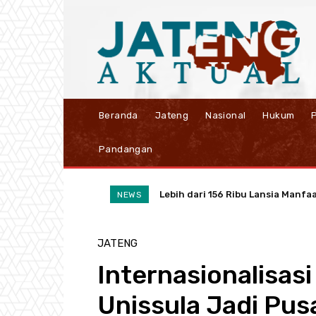
Beranda
Jateng
Nasional
Hukum
P
Pandangan
Lebih dari 156 Ribu Lansia Manfaat
Ubah Sampah Jadi Cuan, PLN UIP 
NEWS
JATENG
Internasionalisas
Unissula Jadi Pus