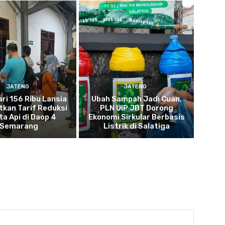
JATENG
JATENG
ari 156 Ribu Lansia
Ubah Sampah Jadi Cuan,
kan Tarif Reduksi
PLN UIP JBT Dorong
ta Api di Daop 4
Ekonomi Sirkular Berbasis
Semarang
Listrik di Salatiga