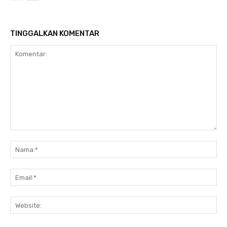
TINGGALKAN KOMENTAR
Komentar:
Na
Ema
Web