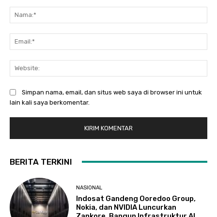
Komentar:
Na
Ema
Web
Simpan nama, email, dan situs web saya di browser ini untuk
lain kali saya berkomentar.
BERITA TERKINI
NASIONAL
Indosat Gandeng Ooredoo Group,
Nokia, dan NVIDIA Luncurkan
Zankore, Bangun Infrastruktur AI