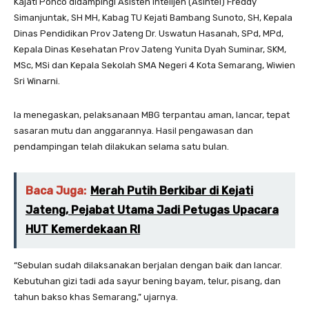
Kajati Ponco didampingi Asisten Intelijen (Asintel) Freddy
Simanjuntak, SH MH, Kabag TU Kejati Bambang Sunoto, SH, Kepala
Dinas Pendidikan Prov Jateng Dr. Uswatun Hasanah, SPd, MPd,
Kepala Dinas Kesehatan Prov Jateng Yunita Dyah Suminar, SKM,
MSc, MSi dan Kepala Sekolah SMA Negeri 4 Kota Semarang, Wiwien
Sri Winarni.
Ia menegaskan, pelaksanaan MBG terpantau aman, lancar, tepat
sasaran mutu dan anggarannya. Hasil pengawasan dan
pendampingan telah dilakukan selama satu bulan.
Baca Juga:
Merah Putih Berkibar di Kejati
Jateng, Pejabat Utama Jadi Petugas Upacara
HUT Kemerdekaan RI
“Sebulan sudah dilaksanakan berjalan dengan baik dan lancar.
Kebutuhan gizi tadi ada sayur bening bayam, telur, pisang, dan
tahun bakso khas Semarang,” ujarnya.