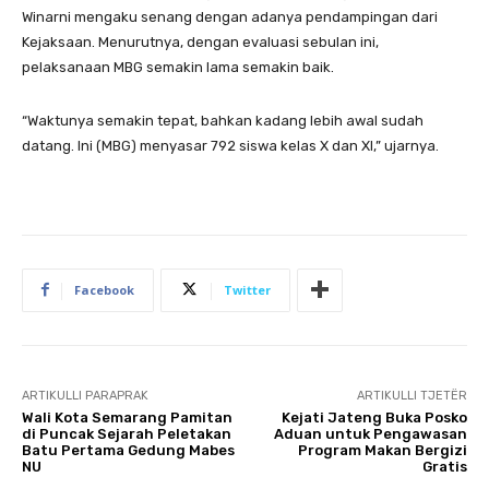
Winarni mengaku senang dengan adanya pendampingan dari
Kejaksaan. Menurutnya, dengan evaluasi sebulan ini,
pelaksanaan MBG semakin lama semakin baik.
“Waktunya semakin tepat, bahkan kadang lebih awal sudah
datang. Ini (MBG) menyasar 792 siswa kelas X dan XI,” ujarnya.
Facebook
Twitter
ARTIKULLI PARAPRAK
ARTIKULLI TJETËR
Wali Kota Semarang Pamitan
Kejati Jateng Buka Posko
di Puncak Sejarah Peletakan
Aduan untuk Pengawasan
Batu Pertama Gedung Mabes
Program Makan Bergizi
NU
Gratis