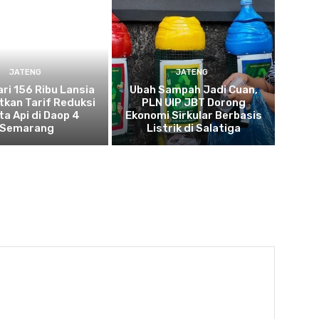
JATENG
JATENG
ari 156 Ribu Lansia
Ubah Sampah Jadi Cuan,
kan Tarif Reduksi
PLN UIP JBT Dorong
ta Api di Daop 4
Ekonomi Sirkular Berbasis
Semarang
Listrik di Salatiga