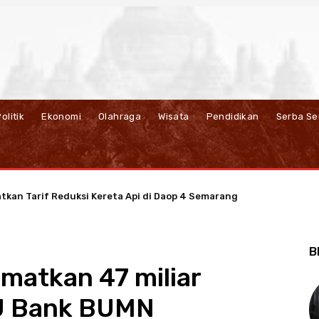
olitik
Ekonomi
Olahraga
Wisata
Pendidikan
Serba Se
kan Tarif Reduksi Kereta Api di Daop 4 Semarang
JBT Dorong Ekonomi Sirkular Berbasis Listrik di Salatiga
B
amatkan 47 miliar
U Bank BUMN