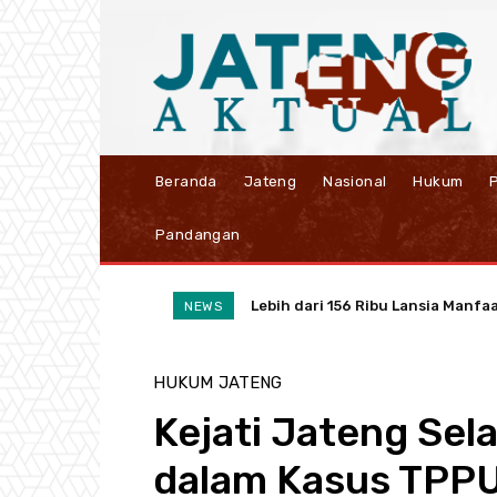
Beranda
Jateng
Nasional
Hukum
P
Pandangan
Lebih dari 156 Ribu Lansia Manfaat
Ubah Sampah Jadi Cuan, PLN UIP 
NEWS
HUKUM
JATENG
Kejati Jateng Sel
dalam Kasus TPP