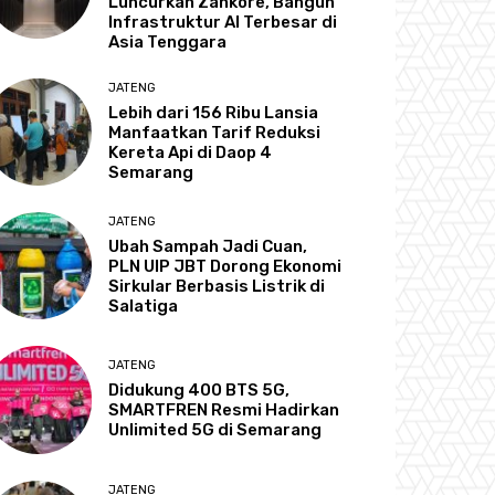
Luncurkan Zankore, Bangun
Infrastruktur AI Terbesar di
Asia Tenggara
JATENG
Lebih dari 156 Ribu Lansia
Manfaatkan Tarif Reduksi
Kereta Api di Daop 4
Semarang
JATENG
Ubah Sampah Jadi Cuan,
PLN UIP JBT Dorong Ekonomi
Sirkular Berbasis Listrik di
Salatiga
JATENG
Didukung 400 BTS 5G,
SMARTFREN Resmi Hadirkan
Unlimited 5G di Semarang
JATENG