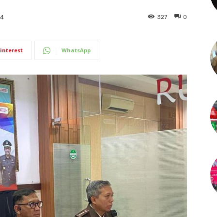
327
0
24
interest
WhatsApp