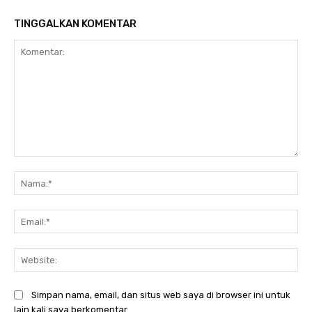
TINGGALKAN KOMENTAR
Komentar:
Na
Ema
Web
Simpan nama, email, dan situs web saya di browser ini untuk
lain kali saya berkomentar.