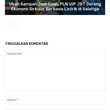
Ubah Sampah Jadi Cuan, PLN UIP JBT Dorong
Ekonomi Sirkular Berbasis Listrik di Salatiga
TINGGALKAN KOMENTAR
Komentar:
Na