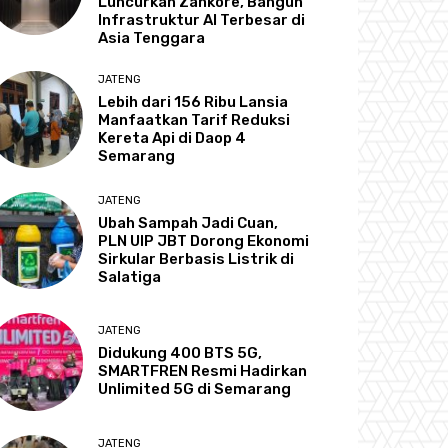
Luncurkan Zankore, Bangun
Infrastruktur AI Terbesar di
Asia Tenggara
JATENG
Lebih dari 156 Ribu Lansia
Manfaatkan Tarif Reduksi
Kereta Api di Daop 4
Semarang
JATENG
Ubah Sampah Jadi Cuan,
PLN UIP JBT Dorong Ekonomi
Sirkular Berbasis Listrik di
Salatiga
JATENG
Didukung 400 BTS 5G,
SMARTFREN Resmi Hadirkan
Unlimited 5G di Semarang
JATENG