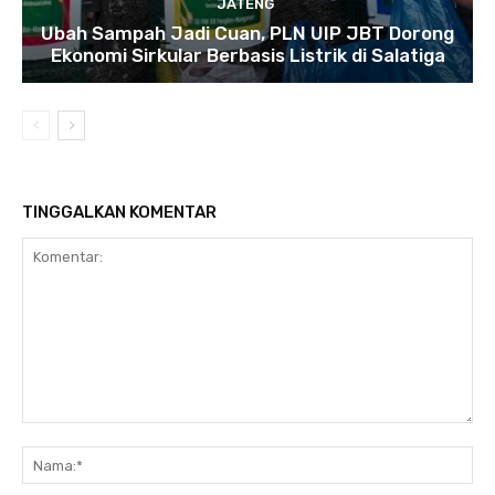
JATENG
Ubah Sampah Jadi Cuan, PLN UIP JBT Dorong
Ekonomi Sirkular Berbasis Listrik di Salatiga
TINGGALKAN KOMENTAR
Komentar:
Na