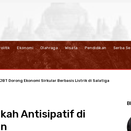
olitik
Ekonomi
Olahraga
Wisata
Pendidikan
Serba Se
 Dorong Ekonomi Sirkular Berbasis Listrik di Salatiga
N Resmi Hadirkan Unlimited 5G di Semarang
B
ah Antisipatif di
an