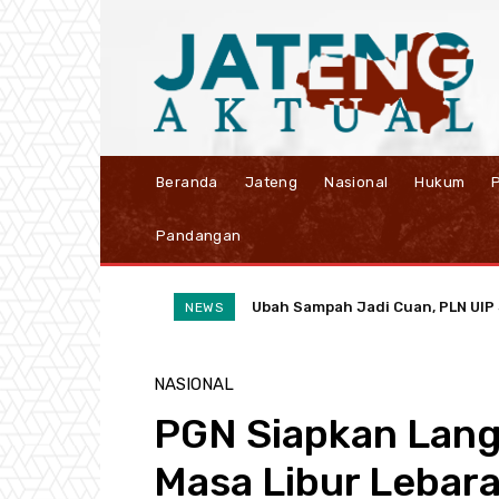
Beranda
Jateng
Nasional
Hukum
P
Pandangan
Ubah Sampah Jadi Cuan, PLN UIP JBT
Didukung 400 BTS 5G, SMARTFRE
NEWS
NASIONAL
PGN Siapkan Langk
Masa Libur Lebar