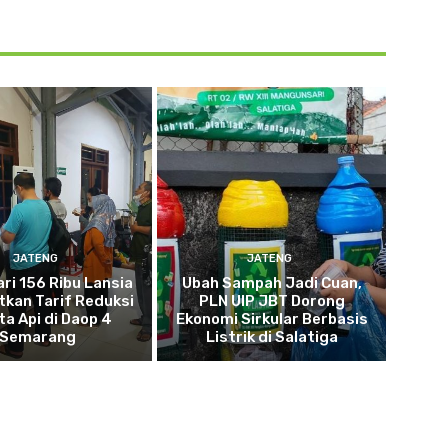
JATENG
JATENG
ari 156 Ribu Lansia
Ubah Sampah Jadi Cuan,
kan Tarif Reduksi
PLN UIP JBT Dorong
ta Api di Daop 4
Ekonomi Sirkular Berbasis
Semarang
Listrik di Salatiga