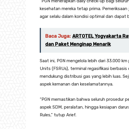
“PGN menerapkan daily check-up bagi seluru
kesehatan mereka tetap prima. Pemeriksaan ju
agar selalu dalam kondisi optimal dan dapat b
Baca Juga:
ARTOTEL Yogyakarta Ray
dan Paket Menginap Menarik
Saat ini, PGN mengelola lebih dari 33.000 km
Units (FSRUs), terminal regasifikasi berbasi
mendukung distribusi gas yang lebih luas. Sej
aspek kemanan dan keselamatannya.
“PGN memastikan bahwa seluruh prosedur pen
aspek SDM, peralatan, hingga kesiapan darur
Rules,” tutup Arief.