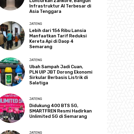
Luncurkan Zankore, Bangun
Infrastruktur AI Terbesar di
Asia Tenggara
JATENG
Lebih dari 156 Ribu Lansia
Manfaatkan Tarif Reduksi
Kereta Api di Daop 4
Semarang
JATENG
Ubah Sampah Jadi Cuan,
PLN UIP JBT Dorong Ekonomi
Sirkular Berbasis Listrik di
Salatiga
JATENG
Didukung 400 BTS 5G,
SMARTFREN Resmi Hadirkan
Unlimited 5G di Semarang
JATENG