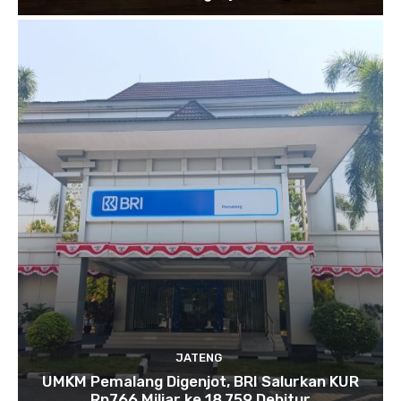
JATENG
UMKM Pemalang Digenjot, BRI Salurkan KUR
Rp766 Miliar ke 18.759 Debitur