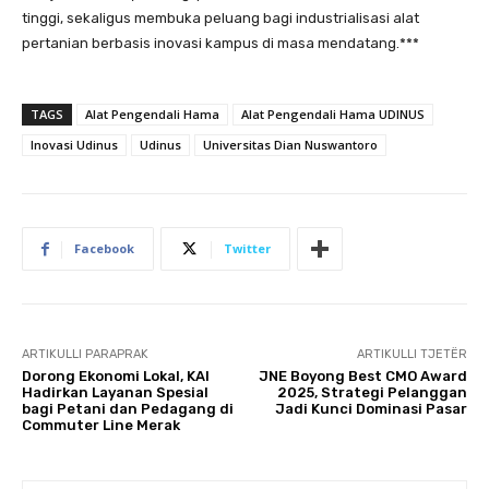
tinggi, sekaligus membuka peluang bagi industrialisasi alat
pertanian berbasis inovasi kampus di masa mendatang.***
TAGS
Alat Pengendali Hama
Alat Pengendali Hama UDINUS
Inovasi Udinus
Udinus
Universitas Dian Nuswantoro
Facebook
Twitter
ARTIKULLI PARAPRAK
ARTIKULLI TJETËR
Dorong Ekonomi Lokal, KAI
JNE Boyong Best CMO Award
Hadirkan Layanan Spesial
2025, Strategi Pelanggan
bagi Petani dan Pedagang di
Jadi Kunci Dominasi Pasar
Commuter Line Merak