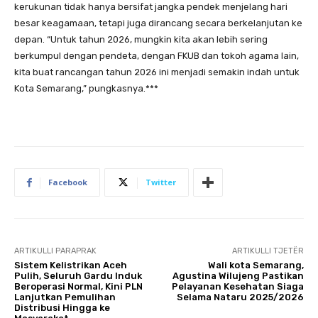
kerukunan tidak hanya bersifat jangka pendek menjelang hari
besar keagamaan, tetapi juga dirancang secara berkelanjutan ke
depan. “Untuk tahun 2026, mungkin kita akan lebih sering
berkumpul dengan pendeta, dengan FKUB dan tokoh agama lain,
kita buat rancangan tahun 2026 ini menjadi semakin indah untuk
Kota Semarang,” pungkasnya.***
Facebook
Twitter
ARTIKULLI PARAPRAK
ARTIKULLI TJETËR
Sistem Kelistrikan Aceh
Wali kota Semarang,
Pulih, Seluruh Gardu Induk
Agustina Wilujeng Pastikan
Beroperasi Normal, Kini PLN
Pelayanan Kesehatan Siaga
Lanjutkan Pemulihan
Selama Nataru 2025/2026
Distribusi Hingga ke