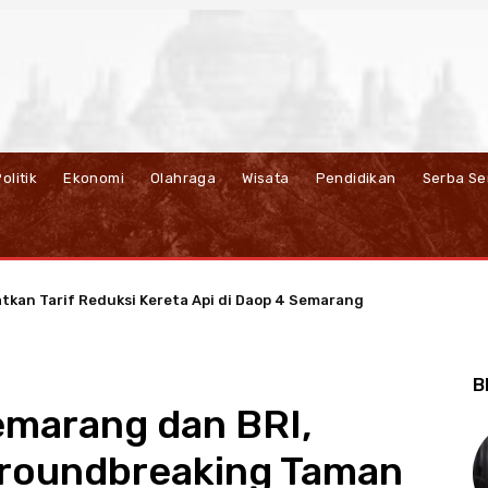
olitik
Ekonomi
Olahraga
Wisata
Pendidikan
Serba Se
atkan Tarif Reduksi Kereta Api di Daop 4 Semarang
P JBT Dorong Ekonomi Sirkular Berbasis Listrik di Salatiga
B
emarang dan BRI,
Groundbreaking Taman