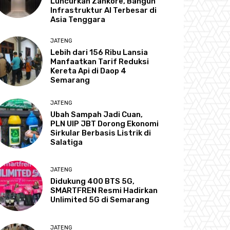
Luncurkan Zankore, Bangun
Infrastruktur AI Terbesar di
Asia Tenggara
JATENG
Lebih dari 156 Ribu Lansia
Manfaatkan Tarif Reduksi
Kereta Api di Daop 4
Semarang
JATENG
Ubah Sampah Jadi Cuan,
PLN UIP JBT Dorong Ekonomi
Sirkular Berbasis Listrik di
Salatiga
JATENG
Didukung 400 BTS 5G,
SMARTFREN Resmi Hadirkan
Unlimited 5G di Semarang
JATENG