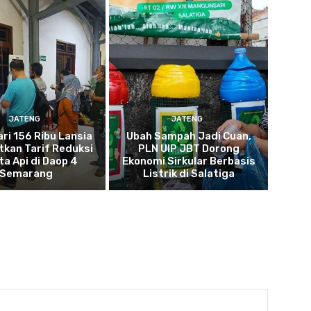
JATENG
JATENG
ari 156 Ribu Lansia
Ubah Sampah Jadi Cuan,
kan Tarif Reduksi
PLN UIP JBT Dorong
ta Api di Daop 4
Ekonomi Sirkular Berbasis
Semarang
Listrik di Salatiga