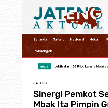
Beranda
Jateng
Nasional
Hukum
P
Pandangan
Lebih dari 156 Ribu Lansia Manfa
Ubah Sampah Jadi Cuan, PLN UI
NEWS
JATENG
Sinergi Pemkot S
Mbak Ita Pimpin 