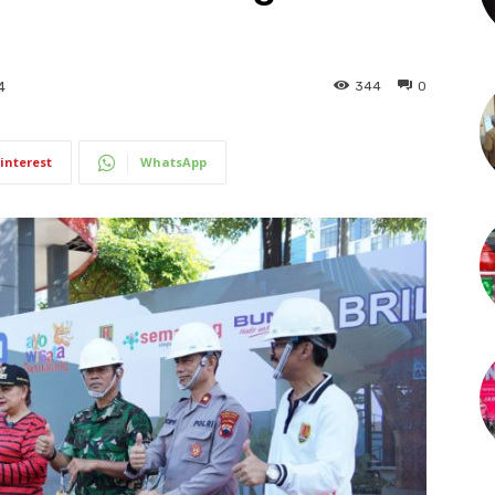
344
0
4
interest
WhatsApp