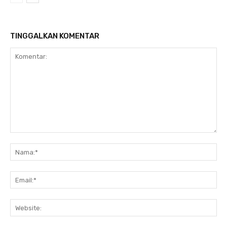
TINGGALKAN KOMENTAR
Komentar:
Na
Ema
Web