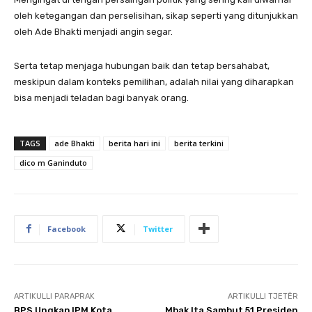
oleh ketegangan dan perselisihan, sikap seperti yang ditunjukkan
oleh Ade Bhakti menjadi angin segar.
Serta tetap menjaga hubungan baik dan tetap bersahabat,
meskipun dalam konteks pemilihan, adalah nilai yang diharapkan
bisa menjadi teladan bagi banyak orang.
TAGS
ade Bhakti
berita hari ini
berita terkini
dico m Ganinduto
Facebook
Twitter
ARTIKULLI PARAPRAK
ARTIKULLI TJETËR
BPS Ungkap IPM Kota
Mbak Ita Sambut 51 Presiden