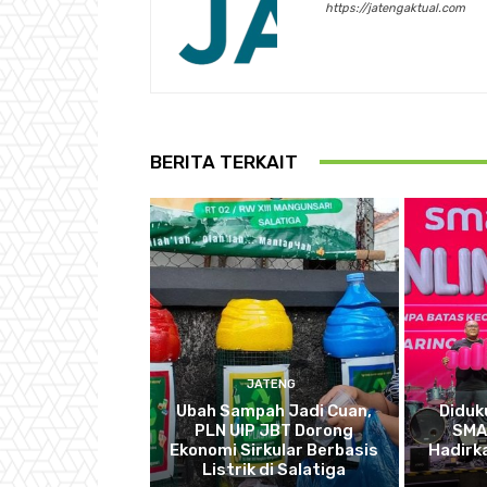
https://jatengaktual.com
BERITA TERKAIT
JATENG
Ubah Sampah Jadi Cuan,
Diduk
PLN UIP JBT Dorong
SMA
Ekonomi Sirkular Berbasis
Hadirka
Listrik di Salatiga