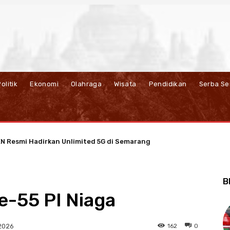
olitik
Ekonomi
Olahraga
Wisata
Pendidikan
Serba Se
esmi Hadirkan Unlimited 5G di Semarang
t Kedekatan dengan Nasabah Pensiunan Lewat Program Apresiasi
B
e-55 PI Niaga
162
0
 2026