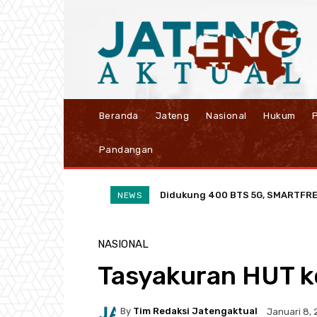
Beranda
Jateng
Nasional
Hukum
P
Pandangan
Didukung 400 BTS 5G, SMARTFREN R
BRI Semarang Pattimura Perkua
NEWS
NASIONAL
Tasyakuran HUT k
By
Tim Redaksi Jatengaktual
Januari 8,