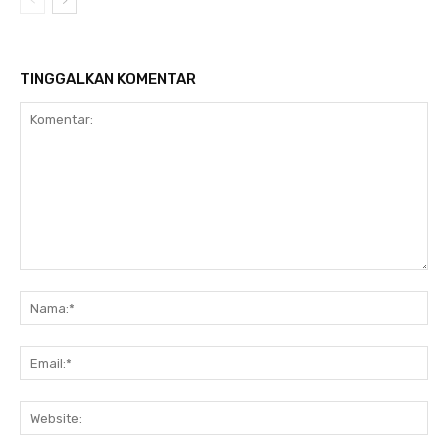
TINGGALKAN KOMENTAR
Komentar:
Na
Ema
Web