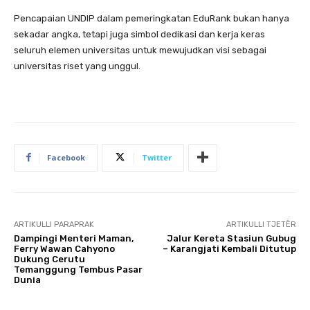
Pencapaian UNDIP dalam pemeringkatan EduRank bukan hanya
sekadar angka, tetapi juga simbol dedikasi dan kerja keras
seluruh elemen universitas untuk mewujudkan visi sebagai
universitas riset yang unggul.
Facebook
Twitter
ARTIKULLI PARAPRAK
ARTIKULLI TJETËR
Dampingi Menteri Maman,
Jalur Kereta Stasiun Gubug
Ferry Wawan Cahyono
– Karangjati Kembali Ditutup
Dukung Cerutu
Temanggung Tembus Pasar
Dunia