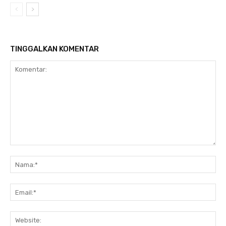
TINGGALKAN KOMENTAR
Komentar:
Na
Ema
Web