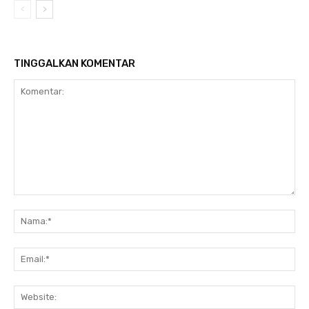
TINGGALKAN KOMENTAR
Komentar:
Na
Ema
Web