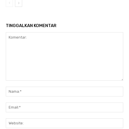
TINGGALKAN KOMENTAR
Komentar:
Na
Ema
Web