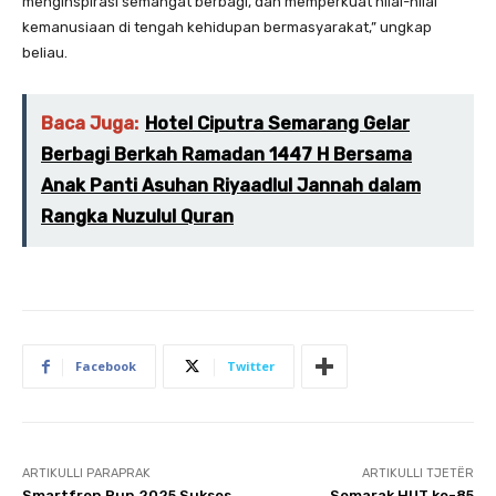
menginspirasi semangat berbagi, dan memperkuat nilai-nilai
kemanusiaan di tengah kehidupan bermasyarakat,” ungkap
beliau.
Baca Juga:
Hotel Ciputra Semarang Gelar
Berbagi Berkah Ramadan 1447 H Bersama
Anak Panti Asuhan Riyaadlul Jannah dalam
Rangka Nuzulul Quran
Facebook
Twitter
ARTIKULLI PARAPRAK
ARTIKULLI TJETËR
Smartfren Run 2025 Sukses
Semarak HUT ke-85