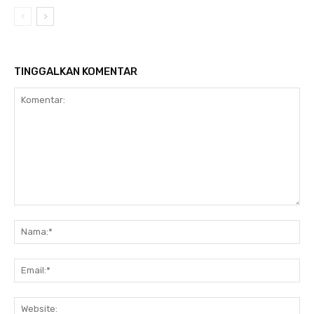
TINGGALKAN KOMENTAR
Komentar:
Na
Ema
Web