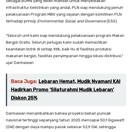
sebagai BUMN yang diberi mandat untuk menyediakan
infrastruktur kelistrikan yang andal, PLN siap mendukung penuh
pelaksanaan Program MBG yang sejalan dengan komitmen PLN
terhadap prinsip
Environmental, Social, and Governance
(ESG).
“Seluruh unit kami siap mendukung pelaksanaan program Makan
Bergizi Gratis. Seluruh petugas kami sudah memastikan
keandalan listrik di setiap titik, baik itu di fasilitas produksi
makanan bergizi, fasilitas penyimpanan hingga lokasi distribusi,”
ujar Darmawan.
Baca Juga:
Lebaran Hemat, Mudik Nyaman! KAI
Hadirkan Promo ‘Silaturahmi Mudik Lebaran’
Diskon 25%
Darmawan menambahkan bahwa proyeksi beban puncak
nasional tertinggi sepanjang tahun 2025 mencapai 50,1 Gigawatt
(GW) dengan daya mampu pasok sebesar 52,9 GW, sehingga