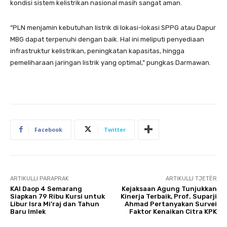
kondisi sistem kelistrikan nasional masih sangat aman.
“PLN menjamin kebutuhan listrik di lokasi-lokasi SPPG atau Dapur
MBG dapat terpenuhi dengan baik. Hal ini meliputi penyediaan
infrastruktur kelistrikan, peningkatan kapasitas, hingga
pemeliharaan jaringan listrik yang optimal,” pungkas Darmawan.
Facebook
Twitter
ARTIKULLI PARAPRAK
ARTIKULLI TJETËR
KAI Daop 4 Semarang
Kejaksaan Agung Tunjukkan
Siapkan 79 Ribu Kursi untuk
Kinerja Terbaik, Prof. Suparji
Libur Isra Mi’raj dan Tahun
Ahmad Pertanyakan Survei
Baru Imlek
Faktor Kenaikan Citra KPK