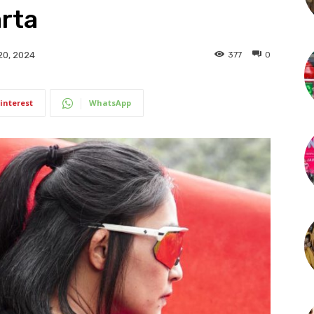
rta
377
0
20, 2024
interest
WhatsApp