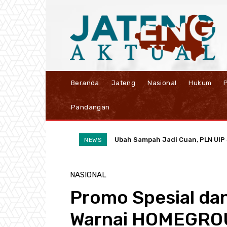
Beranda
Jateng
Nasional
Hukum
P
Pandangan
Ubah Sampah Jadi Cuan, PLN UIP JBT
Didukung 400 BTS 5G, SMARTFRE
NEWS
NASIONAL
Promo Spesial da
Warnai HOMEGROU