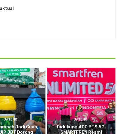
aktual
JATENG
JATENG
ampah Jadi Cuan,
Didukung 400 BTS 5G,
UIP JBT Dorong
SMARTFREN Resmi