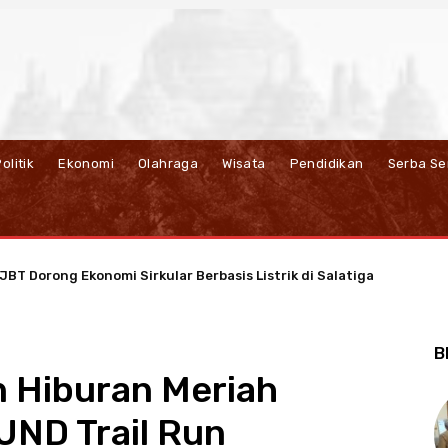
olitik
Ekonomi
Olahraga
Wisata
Pendidikan
Serba Se
 Dorong Ekonomi Sirkular Berbasis Listrik di Salatiga
N Resmi Hadirkan Unlimited 5G di Semarang
B
n Hiburan Meriah
ND Trail Run