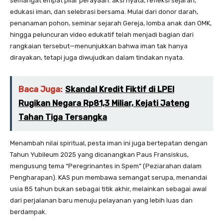
semangat empat pilar perayaan: aksi nyata, refleksi sejarah,
edukasi iman, dan selebrasi bersama. Mulai dari donor darah,
penanaman pohon, seminar sejarah Gereja, lomba anak dan OMK,
hingga peluncuran video edukatif telah menjadi bagian dari
rangkaian tersebut—menunjukkan bahwa iman tak hanya
dirayakan, tetapi juga diwujudkan dalam tindakan nyata.
Baca Juga:
Skandal Kredit Fiktif di LPEI
Rugikan Negara Rp81,3 Miliar, Kejati Jateng
Tahan Tiga Tersangka
Menambah nilai spiritual, pesta iman ini juga bertepatan dengan
Tahun Yubileum 2025 yang dicanangkan Paus Fransiskus,
mengusung tema “Peregrinantes in Spem” (Peziarahan dalam
Pengharapan). KAS pun membawa semangat serupa, menandai
usia 85 tahun bukan sebagai titik akhir, melainkan sebagai awal
dari perjalanan baru menuju pelayanan yang lebih luas dan
berdampak.