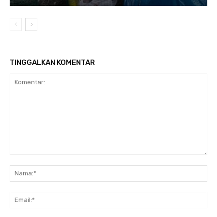
TINGGALKAN KOMENTAR
Komentar:
Na
Ema