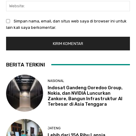
Web
Simpan nama, email, dan situs web saya di browser ini untuk
lain kali saya berkomentar.
BERITA TERKINI
NASIONAL
Indosat Gandeng Ooredoo Group,
Nokia, dan NVIDIA Luncurkan
Zankore, Bangun Infrastruktur AI
Terbesar di Asia Tenggara
JATENG
Lebih dari 156 Ribu Lansia