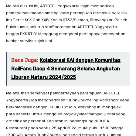
Melalui diskusi ini, ARTOTEL Yogyakarta ingin memberikan
pemahaman mendalam bagi para perempuan termasuk para Ibu-
ibu Persit KCK Cab XXIV Kodim 0732/Sleman, Bhayangkari Polsek
Bulaksumur, seluruh staff perempuan ARTOTEL Yogyakarta
hingga PKK RT 01 Manggung mengenai pentingnya pencegahan
kanker serviks sejak dini.
Baca Juga:
Kolaborasi KAI dengan Komunitas
RailFans Daop 4 Semarang Selama Angkutan
Liburan Nataru 2024/2025
Melanjutkan semangat pemberdayaan perempuan, ARTOTEL
Yogyakarta juga menghadirkan “Junk Journaling Workshop” yang
berkolaborasi dengan Deluluu Studio. Workshop ini mengajak
para peserta untuk mengolah
recycle paper
menjadi jurnal yang
artistik dan personal. Kegiatan ini berlangsung di ROCA
Restaurant pada sabtu, 25 April 2026, mulai pukul 17.00 hingga
19.00 WIB. Acara Junk Journaling sendiri terbuka untuk umum