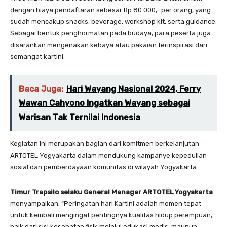
dengan biaya pendaftaran sebesar Rp 80.000,- per orang, yang
sudah mencakup snacks, beverage, workshop kit, serta guidance.
Sebagai bentuk penghormatan pada budaya, para peserta juga
disarankan mengenakan kebaya atau pakaian terinspirasi dari
semangat kartini.
Baca Juga:
Hari Wayang Nasional 2024, Ferry
Wawan Cahyono Ingatkan Wayang sebagai
Warisan Tak Ternilai Indonesia
Kegiatan ini merupakan bagian dari komitmen berkelanjutan
ARTOTEL Yogyakarta dalam mendukung kampanye kepedulian
sosial dan pemberdayaan komunitas di wilayah Yogyakarta.
Timur Trapsilo selaku General Manager ARTOTEL Yogyakarta
menyampaikan, “Peringatan hari Kartini adalah momen tepat
untuk kembali mengingat pentingnya kualitas hidup perempuan,
baik dari sisi kesehatan fisik melalui edukasi medis, maupun