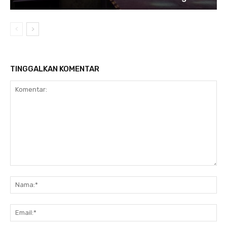
TINGGALKAN KOMENTAR
Komentar:
Na
Ema