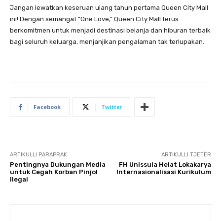
Jangan lewatkan keseruan ulang tahun pertama Queen City Mall
ini! Dengan semangat “One Love,” Queen City Mall terus
berkomitmen untuk menjadi destinasi belanja dan hiburan terbaik
bagi seluruh keluarga, menjanjikan pengalaman tak terlupakan.
Facebook
Twitter
ARTIKULLI PARAPRAK
ARTIKULLI TJETËR
Pentingnya Dukungan Media
FH Unissula Helat Lokakarya
untuk Cegah Korban Pinjol
Internasionalisasi Kurikulum
Ilegal